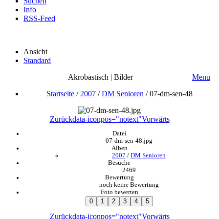
Suchen
Info
RSS-Feed
Ansicht
Standard
Akrobastisch | Bilder
Menu
Startseite
/
2007
/
DM Senioren
/
07-dm-sen-48
Zurück
data-iconpos="notext"
Vorwärts
Datei
07-dm-sen-48.jpg
Alben
2007
/
DM Senioren
Besuche
2469
Bewertung
noch keine Bewertung
Foto bewerten
Zurück
data-iconpos="notext"
Vorwärts