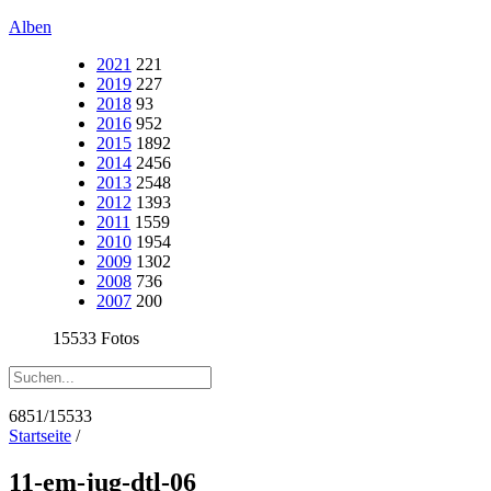
Alben
2021
221
2019
227
2018
93
2016
952
2015
1892
2014
2456
2013
2548
2012
1393
2011
1559
2010
1954
2009
1302
2008
736
2007
200
15533 Fotos
6851/15533
Startseite
/
11-em-jug-dtl-06