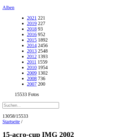
Alben
2021
221
2019
227
2018
93
2016
952
2015
1892
2014
2456
2013
2548
2012
1393
2011
1559
2010
1954
2009
1302
2008
736
2007
200
15533 Fotos
13058/15533
Startseite
/
15-acro-cup IMG 2002